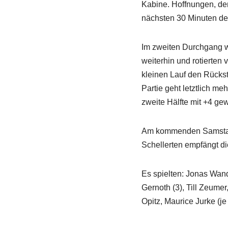
Kabine. Hoffnungen, den
nächsten 30 Minuten de
Im zweiten Durchgang w
weiterhin und rotierten 
kleinen Lauf den Rückst
Partie geht letztlich m
zweite Hälfte mit +4 ge
Am kommenden Samstag g
Schellerten empfängt d
Es spielten: Jonas Wand 
Gernoth (3), Till Zeumer
Opitz, Maurice Jurke (j