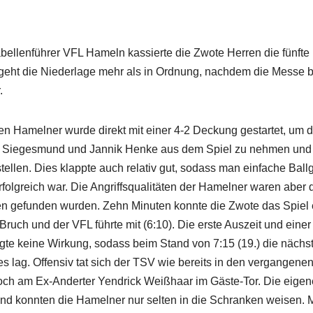
ellenführer VFL Hameln kassierte die Zwote Herren die fünfte
) geht die Niederlage mehr als in Ordnung, nachdem die Messe b
.
en Hamelner wurde direkt mit einer 4-2 Deckung gestartet, um 
 Siegesmund und Jannik Henke aus dem Spiel zu nehmen und d
ellen. Dies klappte auch relativ gut, sodass man einfache Ball
folgreich war. Die Angriffsqualitäten der Hamelner waren aber
n gefunden wurden. Zehn Minuten konnte die Zwote das Spiel e
 Bruch und der VFL führte mit (6:10). Die erste Auszeit und ein
gte keine Wirkung, sodass beim Stand von 7:15 (19.) die nächs
s lag. Offensiv tat sich der TSV wie bereits in den vergangene
och am Ex-Anderter Yendrick Weißhaar im Gäste-Tor. Die eige
und konnten die Hamelner nur selten in die Schranken weisen. Mi