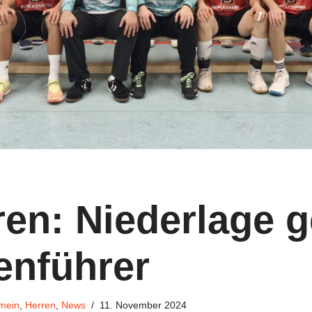
ren: Niederlage 
enführer
mein
,
Herren
,
News
11. November 2024