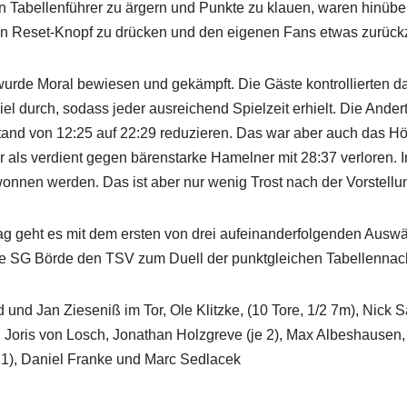
 Tabellenführer zu ärgern und Punkte zu klauen, waren hinüber.
n Reset-Knopf zu drücken und den eigenen Fans etwas zurüc
urde Moral bewiesen und gekämpft. Die Gäste kontrollierten 
viel durch, sodass jeder ausreichend Spielzeit erhielt. Die Ande
and von 12:25 auf 22:29 reduzieren. Das war aber auch das Hö
ehr als verdient gegen bärenstarke Hamelner mit 28:37 verloren.
wonnen werden. Das ist aber nur wenig Trost nach der Vorstellung
eht es mit dem ersten von drei aufeinanderfolgenden Auswärt
ie SG Börde den TSV zum Duell der punktgleichen Tabellennac
und Jan Zieseniß im Tor, Ole Klitzke, (10 Tore, 1/2 7m), Nick Sa
, Joris von Losch, Jonathan Holzgreve (je 2), Max Albeshausen, 
e 1), Daniel Franke und Marc Sedlacek