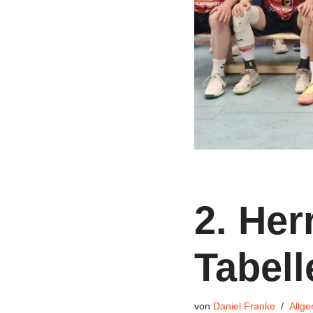
2. Her
Tabell
von
Daniel Franke
Allge