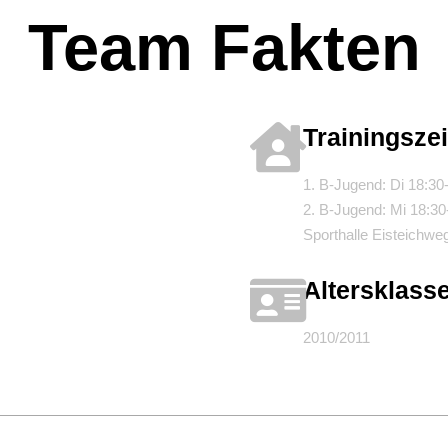
Team Fakten
Trainingszei
1. B-Jugend: Di 18:30-
2. B-Jugend: Mi 18:30
Sporthalle Eisteichw
Altersklass
2010/2011