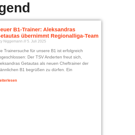
ugend
euer B1-Trainer: Aleksandras
etautas übernimmt Regionalliga-Team
ky Niggemann
5. Juli 2025
ie Trainersuche für unsere B1 ist erfolgreich
bgeschlossen: Der TSV Anderten freut sich,
leksandras Getautas als neuen Cheftrainer der
ännlichen B1 begrüßen zu dürfen. Ein
eiterlesen