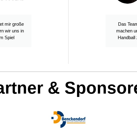
tet mir große
Das Team
 wir uns in
machen un
em Spiel
Handball 
artner & Sponsor