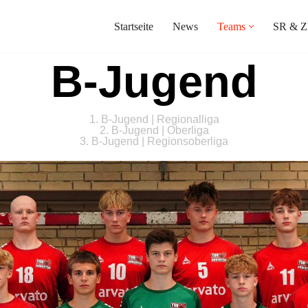
Startseite
News
Teams
SR & Z
B-Jugend
1. B-Jugend | Regionalliga
2. B-Jugend | Oberliga
3. B-Jugend | Regionsoberliga