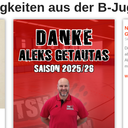
gkeiten aus der B-J
N
G
S
D
a
A
m
W