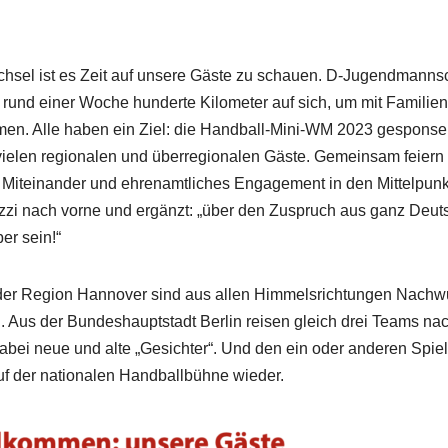
hsel ist es Zeit auf unsere Gäste zu schauen. D-Jugendmanns
rund einer Woche hunderte Kilometer auf sich, um mit Familie
n. Alle haben ein Ziel: die Handball-Mini-WM 2023 gesponse
 vielen regionalen und überregionalen Gäste. Gemeinsam feiern
t, Miteinander und ehrenamtliches Engagement in den Mittelpunkt
zi nach vorne und ergänzt: „über den Zuspruch aus ganz Deutsc
er sein!“
er Region Hannover sind aus allen Himmelsrichtungen Nach
n. Aus der Bundeshauptstadt Berlin reisen gleich drei Teams n
abei neue und alte „Gesichter“. Und den ein oder anderen Spie
auf der nationalen Handballbühne wieder.