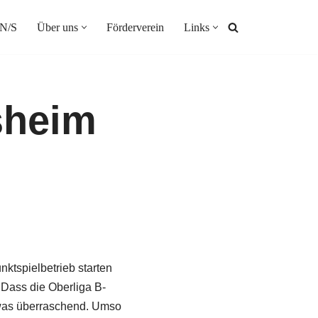
N/S
Über uns
Förderverein
Links
sheim
nktspielbetrieb starten
 Dass die Oberliga B-
twas überraschend. Umso