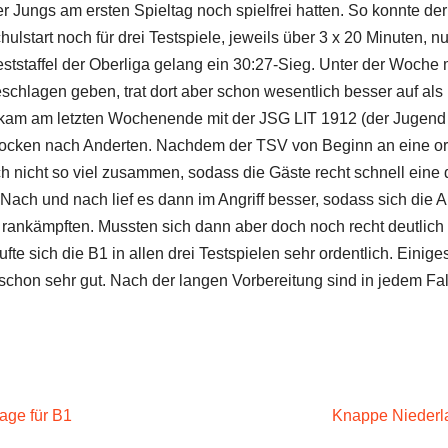
er Jungs am ersten Spieltag noch spielfrei hatten. So konnte d
ulstart noch für drei Testspiele, jeweils über 3 x 20 Minuten,
ststaffel der Oberliga gelang ein 30:27-Sieg. Unter der Woche
schlagen geben, trat dort aber schon wesentlich besser auf als 
kam am letzten Wochenende mit der JSG LIT 1912 (der Jugen
Brocken nach Anderten. Nachdem der TSV von Beginn an eine o
 noch nicht so viel zusammen, sodass die Gäste recht schnell eine
ach und nach lief es dann im Angriff besser, sodass sich die And
rankämpften. Mussten sich dann aber doch noch recht deutlich
te sich die B1 in allen drei Testspielen sehr ordentlich. Einige
schon sehr gut. Nach der langen Vorbereitung sind in jedem Fall
age für B1
Knappe Niederla