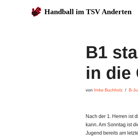
Handball im TSV Anderten
Zum
Inhalt
springen
B1 sta
in die
von
Imke Buchholz
B-Ju
Nach der 1. Herren ist d
kann. Am Sonntag ist di
Jugend bereits am letz