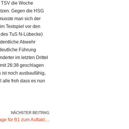
er TSV die Woche
 nutzen. Gegen die HSG
 musste man sich der
im Testspiel vor den
d des TuS N-Lübecke)
rdentliche Abwehr
 deutliche Führung
erter im letzten Drittel
 mit 26:38 geschlagen
s ist noch ausbaufähig,
 alle froh dass es nun
NÄCHSTER BEITRAG
ge für B1 zum Auftakt…