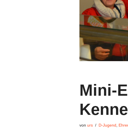
Mini-E
Kenne
von
urs
D-Jugend
,
Ehre