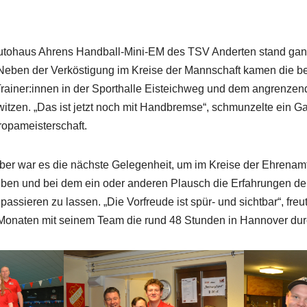
utohaus Ahrens Handball-Mini-EM des TSV Anderten stand gan
Neben der Verköstigung im Kreise der Mannschaft kamen die be
Trainer:innen in der Sporthalle Eisteichweg und dem angrenz
itzen. „Das ist jetzt noch mit Handbremse“, schmunzelte ein Gas
ropameisterschaft.
ber war es die nächste Gelegenheit, um im Kreise der Ehrenamt
rleben und bei dem ein oder anderen Plausch die Erfahrungen d
ssieren zu lassen. „Die Vorfreude ist spür- und sichtbar“, freu
 Monaten mit seinem Team die rund 48 Stunden in Hannover dur