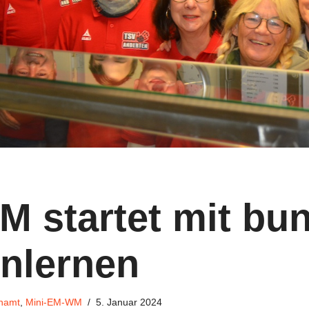
M startet mit bu
nlernen
namt
,
Mini-EM-WM
5. Januar 2024