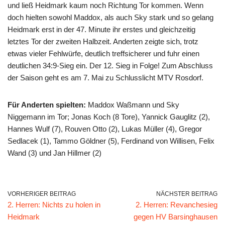
und ließ Heidmark kaum noch Richtung Tor kommen. Wenn
doch hielten sowohl Maddox, als auch Sky stark und so gelang
Heidmark erst in der 47. Minute ihr erstes und gleichzeitig
letztes Tor der zweiten Halbzeit. Anderten zeigte sich, trotz
etwas vieler Fehlwürfe, deutlich treffsicherer und fuhr einen
deutlichen 34:9-Sieg ein. Der 12. Sieg in Folge! Zum Abschluss
der Saison geht es am 7. Mai zu Schlusslicht MTV Rosdorf.
Für Anderten spielten:
Maddox Waßmann und Sky
Niggemann im Tor; Jonas Koch (8 Tore), Yannick Gauglitz (2),
Hannes Wulf (7), Rouven Otto (2), Lukas Müller (4), Gregor
Sedlacek (1), Tammo Göldner (5), Ferdinand von Willisen, Felix
Wand (3) und Jan Hillmer (2)
VORHERIGER BEITRAG
NÄCHSTER BEITRAG
2. Herren: Nichts zu holen in
2. Herren: Revanchesieg
Heidmark
gegen HV Barsinghausen