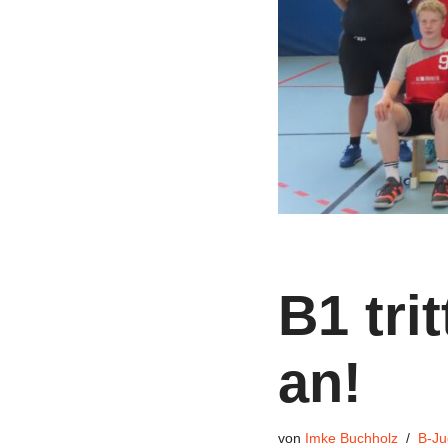
B1 tri
an!
von
Imke Buchholz
B-Ju