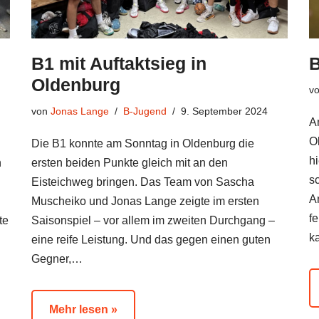
B1 mit Auftaktsieg in
B
Oldenburg
v
von
Jonas Lange
B-Jugend
9. September 2024
A
O
Die B1 konnte am Sonntag in Oldenburg die
h
n
ersten beiden Punkte gleich mit an den
s
Eisteichweg bringen. Das Team von Sascha
A
Muscheiko und Jonas Lange zeigte im ersten
fe
te
Saisonspiel – vor allem im zweiten Durchgang –
k
eine reife Leistung. Und das gegen einen guten
Gegner,…
Mehr lesen »