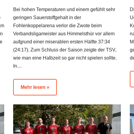
Bei hohen Temperaturen und einem gefühlt sehr
D
e
geringen Sauerstoffgehalt in der
U
 am
Fohlenkoppelarena verlor die Zwote beim
K
en
Verbandsligameister aus Himmelsthür vor allem
n
te
aufgrund einer miserablen ersten Hälfte 37:34
Ma
(24:17). Zum Schluss der Saison zeigte der TSV,
g
wie man eine Halbzeit so gar nicht spielen sollte.
d
In…
Mehr lesen »