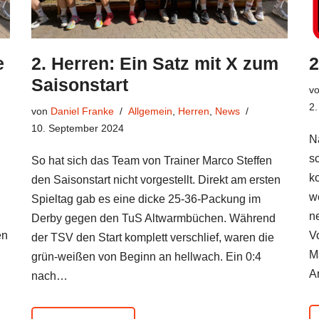
e
2. Herren: Ein Satz mit X zum
2
Saisonstart
v
2
von
Daniel Franke
Allgemein
,
Herren
,
News
10. September 2024
N
s
So hat sich das Team von Trainer Marco Steffen
k
den Saisonstart nicht vorgestellt. Direkt am ersten
w
Spieltag gab es eine dicke 25-36-Packung im
n
Derby gegen den TuS Altwarmbüchen. Während
en
Vo
der TSV den Start komplett verschlief, waren die
M
grün-weißen von Beginn an hellwach. Ein 0:4
A
nach…