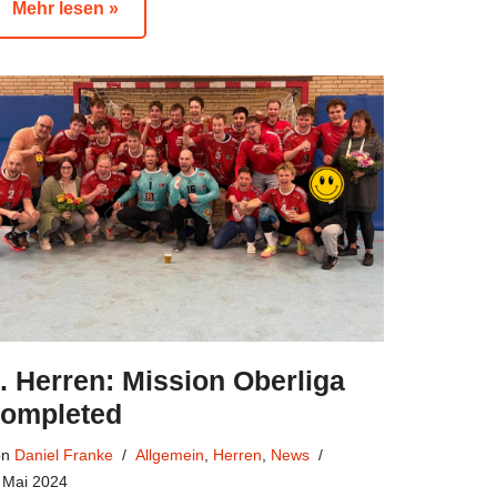
Mehr lesen »
. Herren: Mission Oberliga
ompleted
on
Daniel Franke
Allgemein
,
Herren
,
News
 Mai 2024