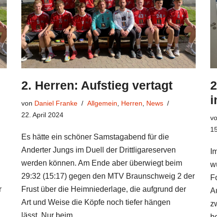
2. Herren: Aufstieg vertagt
2
i
von
Daniel Franke
Allgemein
,
Herren
,
News
22. April 2024
v
15
Es hätte ein schöner Samstagabend für die
Anderter Jungs im Duell der Drittligareserven
I
werden können. Am Ende aber überwiegt beim
w
29:32 (15:17) gegen den MTV Braunschweig 2 der
F
r
Frust über die Heimniederlage, die aufgrund der
Au
Art und Weise die Köpfe noch tiefer hängen
z
lässt. Nur beim…
b