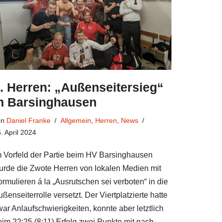
. Herren: „Außenseitersieg“
n Barsinghausen
on
Daniel Franke
Allgemein
,
Herren
,
News
. April 2024
m Vorfeld der Partie beim HV Barsinghausen
urde die Zwote Herren von lokalen Medien mit
ormulieren á la „Ausrutschen sei verboten“ in die
ßenseiterrolle versetzt. Der Viertplatzierte hatte
war Anlaufschwierigkeiten, konnte aber letztlich
eim 22:25 (8:11) Erfolg zwei Punkte mit nach