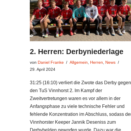
2. Herren: Derbyniederlage
von
Daniel Franke
Allgemein
,
Herren
,
News
29. April 2024
31:25 (16:10) verliert die Zwote das Derby gegen
den TuS Vinnhorst 2. Im Kampf der
Zweitvertretungen waren es vor allem in der
Anfangsphase zu viele technische Fehler und
fehlende Konzentration im Abschluss, sodass de
Vinnhorster Keeper Jannik Deseniss zum
Derbyhelden geworfen wurde. Dazu war die…