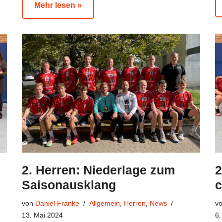
Mehr lesen »
2. Herren: Niederlage zum
2
Saisonausklang
c
von
Daniel Franke
Allgemein
,
Herren
,
News
v
13. Mai 2024
6.