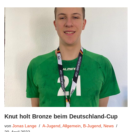
Knut holt Bronze beim Deutschland-Cup
von
Jonas Lange
A-Jugend
,
Allgemein
,
B-Jugend
,
News